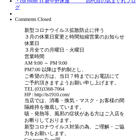
・cut room Ts 新中野床屋 四代目の気まぐれブロ
グ
Comments Closed
新型コロナウイルス拡散防止に伴う
３月の休業日変更と時間短縮営業のお知らせ
休業日
３月全ての月曜日・火曜日
営業時間
AM 9:00 ～ PM 9:00
PM7:00 以降は予約制とし、
ご希望の方は、当日 7 時までにお電話にて
ご予約頂きますようお願い申し上げます。
TEL (03)3368-7064
HP : http://ts1910.com/
当店では、消毒・換気・マスク・お客様の間
隔維持を徹底しています。
咳・発熱等、風邪の症状がある方はご入店を
お断りしております。
新型コロナウイルス対策の為、ご理解・ご協
力をお願いします。
Cut room Ts 一同